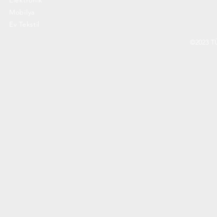
Elektronik
Mobilya
Ev Tekstil
©2023 T