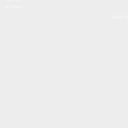
Ev Tekstil
©2023 T