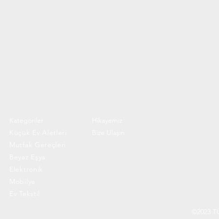
Kategoriler
Hikayemiz
Küçük Ev Aletleri
Bize Ulaşın
Mutfak Gereçleri
Beyaz Eşya
Elektronik
Mobilya
Ev Tekstil
©2023 T